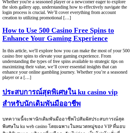
Whether you're a seasoned player or a newcomer eager to explore
the slots gallery app, understanding how to effectively navigate the
login process is crucial. We’ll cover everything from account
creation to utilizing promotional […]
How to Use 500 Casino Free Spins to
Enhance Your Gaming Experience
In this article, we'll explore how you can make the most of your 500
casino free spins to elevate your gaming experience. From
understanding the types of free spins available to strategic tips on
maximizing their value, we’ll cover essential insights that can
enhance your online gambling journey. Whether you’re a seasoned
player or a […]
ประสบการณ์สุดพิเศษใน ku casino vip
สำหรับนักเดิมพันมืออาชีพ
บทความนี้จะพานักเดิมพันมืออาชีพไปสัมผัสประสบการณ์สุด
พิเศษใน ku web casino โดยเฉพาะในหมวดหมู่ของ VIP ที่มอบ