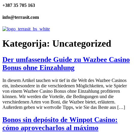
+387 35 705 163
info@terrasit.com
Kategorija:
Uncategorized
Der umfassende Guide zu Wazbee Casino
Bonus ohne Einzahlung
In diesem Artikel tauchen wir tief in die Welt des Wazbee Casinos
ein, insbesondere in die verschiedenen Möglichkeiten, wie Spieler
von einem Wazbee Casino Bonus ohne Einzahlung profitieren
können. Wir werden die Vorteile, die Bedingungen und die
verschiedenen Arten von Boni, die Wazbee bietet, erläutern.
Außerdem geben wir wertvolle Tipps, wie Sie das Beste aus […]
Bonos sin depósito de Winpot Casino:
cómo aprovecharlos al máximo