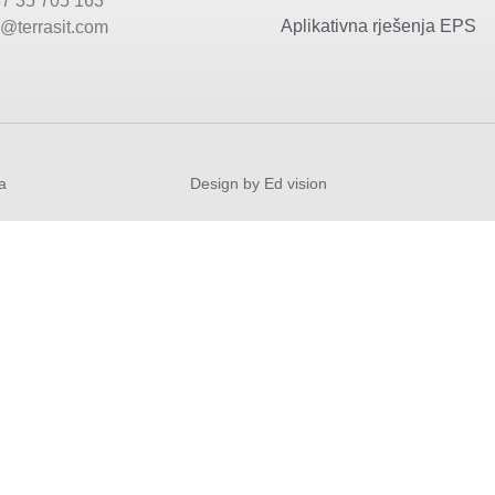
7 35 705 163
Aplikativna rješenja EPS
o@terrasit.com
a
Design by Ed vision