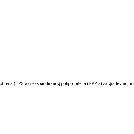
stirena (EPS-a) i ekspandiranog polipropilena (EPP-a) za građevinu, ind