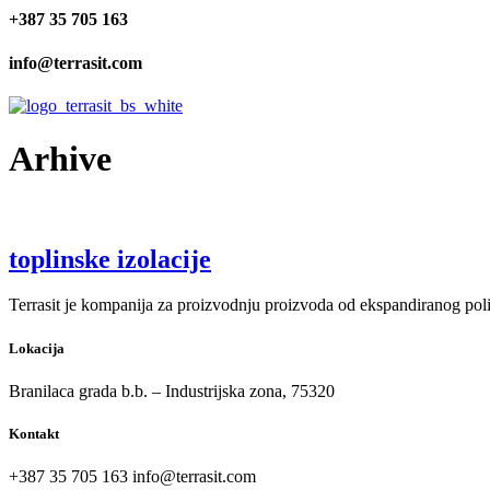
+387 35 705 163
info@terrasit.com
Arhive
toplinske izolacije
Terrasit je kompanija za proizvodnju proizvoda od ekspandiranog poli
Lokacija
Branilaca grada b.b. – Industrijska zona, 75320
Kontakt
+387 35 705 163 info@terrasit.com