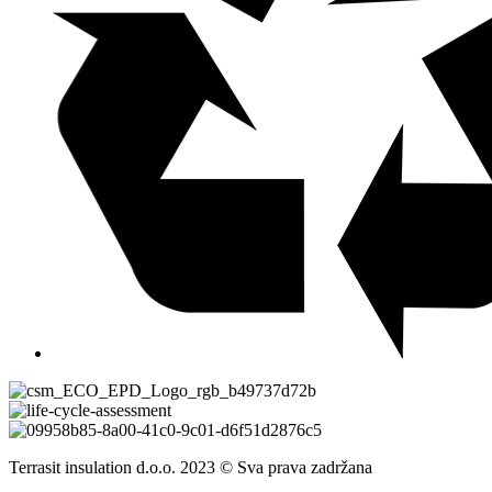
Terrasit insulation d.o.o. 2023 © Sva prava zadržana