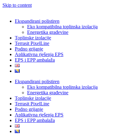
Skip to content
Ekspandirani polistiren
Eko kompatibilna toplinska izolacija
Energetika građevine
Toplinske izolacije
Terrasit PixelLine
Podno grijanje
Aplikativna rješenja EPS
EPS i EPP ambalaža
Ekspandirani polistiren
Eko kompatibilna toplinska izolacija
Energetika građevine
Toplinske izolacije
Terrasit PixelLine
Podno grijanje
Aplikativna rješenja EPS
EPS i EPP ambalaža