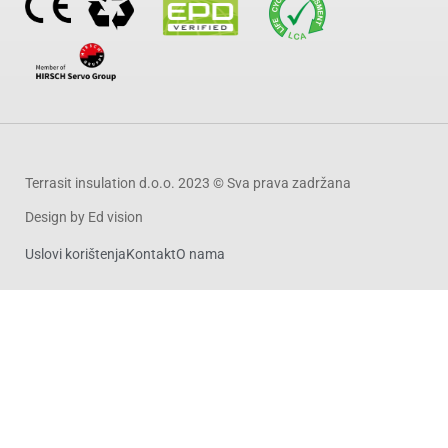
Terrasit insulation d.o.o. 2023 © Sva prava zadržana
Design by Ed vision
Uslovi korištenja
Kontakt
O nama