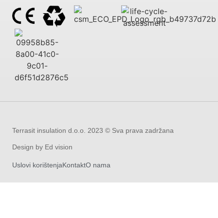
Terrasit insulation d.o.o. 2023 © Sva prava zadržana
Design by Ed vision
Uslovi korištenja
Kontakt
O nama