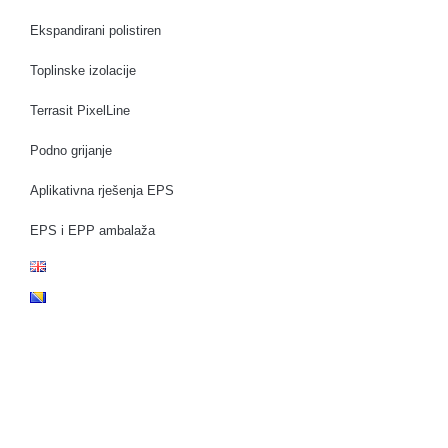
Ekspandirani polistiren
Toplinske izolacije
Terrasit PixelLine
Podno grijanje
Aplikativna rješenja EPS
EPS i EPP ambalaža