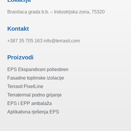
Branilaca grada b.b. – Industrijska zona, 75320
Kontakt
+387 35 705 163 info@terrasit.com
Proizvodi
EPS Ekspandirani poliestiren
Fasadne toplinske izolacije
Terrasit PixelLine
Terratermal podno grijanje
EPS i EPP ambalaža
Aplikativna rješenja EPS