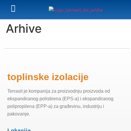
Arhive
toplinske izolacije
Terrasit je kompanija za proizvodnju proizvoda od
ekspandiranog polistirena (EPS-a) i ekspandiranog
polipropilena (EPP-a) za građevinu, industriju i
pakovanje.
Lokacija