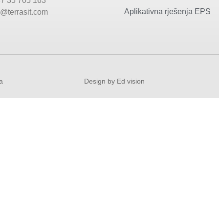
7 35 705 163
Aplikativna rješenja EPS
o@terrasit.com
a
Design by Ed vision