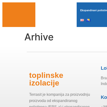
Ekspandirani polistir
Arhive
Lo
toplinske
Bra
izolacije
Ind
Terrasit je kompanija za proizvodnju
Ko
proizvoda od ekspandiranog
polistirena (EPS-a) i ekspandiranog