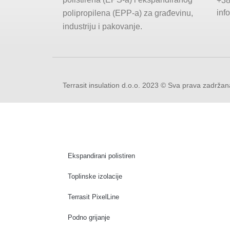
+38
inf
polipropilena (EPP-a) za građevinu,
industriju i pakovanje.
Terrasit insulation d.o.o. 2023 © Sva prava zadržan
Ekspandirani polistiren
Toplinske izolacije
Terrasit PixelLine
Podno grijanje