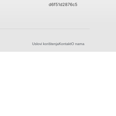
Uslovi korištenja
Kontakt
O nama