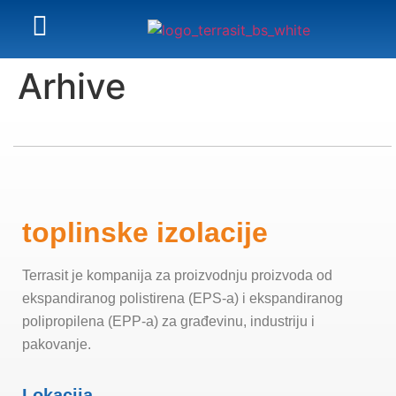
Arhive
toplinske izolacije
Terrasit je kompanija za proizvodnju proizvoda od
ekspandiranog polistirena (EPS-a) i ekspandiranog
polipropilena (EPP-a) za građevinu, industriju i
pakovanje.
Lokacija