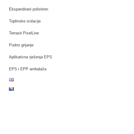
Ekspandirani polistiren
Toplinske izolacije
Terrasit PixelLine
Podno grijanje
Aplikativna rješenja EPS
EPS i EPP ambalaža