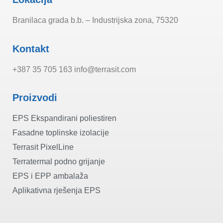
Branilaca grada b.b. – Industrijska zona, 75320
Kontakt
+387 35 705 163 info@terrasit.com
Proizvodi
EPS Ekspandirani poliestiren
Fasadne toplinske izolacije
Terrasit PixelLine
Terratermal podno grijanje
EPS i EPP ambalaža
Aplikativna rješenja EPS