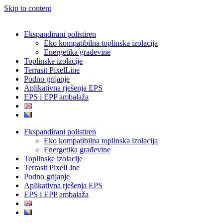
Skip to content
Ekspandirani polistiren
Eko kompatibilna toplinska izolacija
Energetika građevine
Toplinske izolacije
Terrasit PixelLine
Podno grijanje
Aplikativna rješenja EPS
EPS i EPP ambalaža
Ekspandirani polistiren
Eko kompatibilna toplinska izolacija
Energetika građevine
Toplinske izolacije
Terrasit PixelLine
Podno grijanje
Aplikativna rješenja EPS
EPS i EPP ambalaža