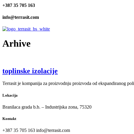
+387 35 705 163
info@terrasit.com
Arhive
toplinske izolacije
Terrasit je kompanija za proizvodnju proizvoda od ekspandiranog poli
Lokacija
Branilaca grada b.b. – Industrijska zona, 75320
Kontakt
+387 35 705 163 info@terrasit.com