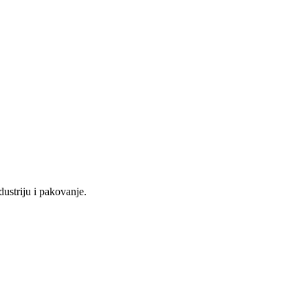
ustriju i pakovanje.