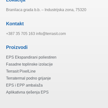
Branilaca grada b.b. – Industrijska zona, 75320
Kontakt
+387 35 705 163 info@terrasit.com
Proizvodi
EPS Ekspandirani poliestiren
Fasadne toplinske izolacije
Terrasit PixelLine
Terratermal podno grijanje
EPS i EPP ambalaža
Aplikativna rješenja EPS