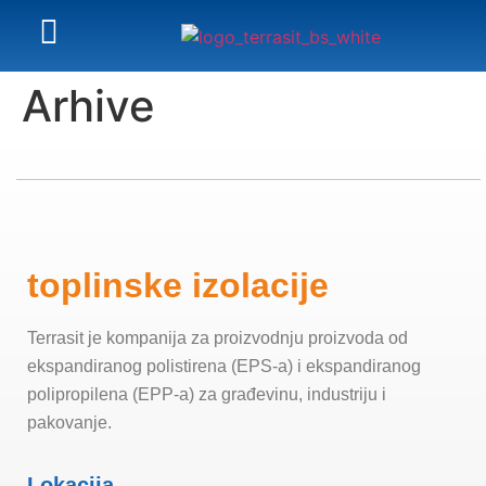
Arhive
toplinske izolacije
Terrasit je kompanija za proizvodnju proizvoda od
ekspandiranog polistirena (EPS-a) i ekspandiranog
polipropilena (EPP-a) za građevinu, industriju i
pakovanje.
Lokacija