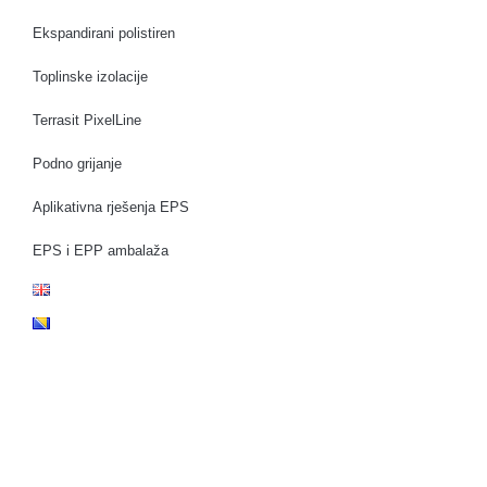
Ekspandirani polistiren
Toplinske izolacije
Terrasit PixelLine
Podno grijanje
Aplikativna rješenja EPS
EPS i EPP ambalaža