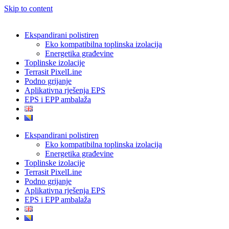
Skip to content
Ekspandirani polistiren
Eko kompatibilna toplinska izolacija
Energetika građevine
Toplinske izolacije
Terrasit PixelLine
Podno grijanje
Aplikativna rješenja EPS
EPS i EPP ambalaža
Ekspandirani polistiren
Eko kompatibilna toplinska izolacija
Energetika građevine
Toplinske izolacije
Terrasit PixelLine
Podno grijanje
Aplikativna rješenja EPS
EPS i EPP ambalaža