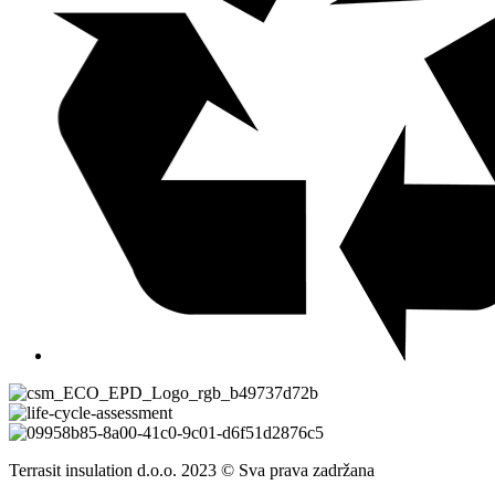
Terrasit insulation d.o.o. 2023 © Sva prava zadržana