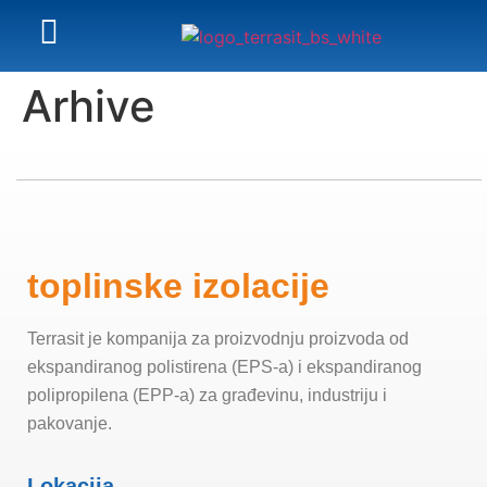
Arhive
toplinske izolacije
Terrasit je kompanija za proizvodnju proizvoda od
ekspandiranog polistirena (EPS-a) i ekspandiranog
polipropilena (EPP-a) za građevinu, industriju i
pakovanje.
Lokacija