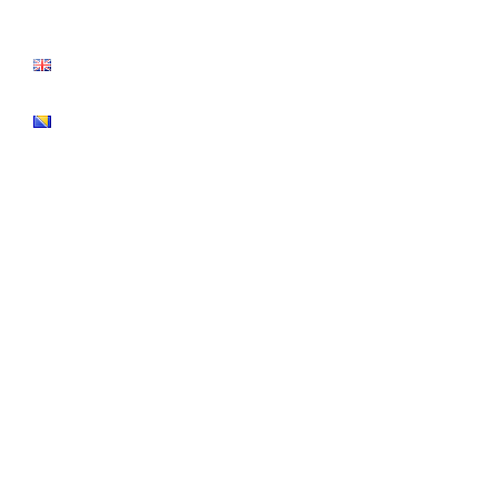
EPS i EPP ambalaža