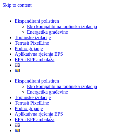
Skip to content
Ekspandirani polistiren
Eko kompatibilna toplinska izolacija
Energetika građevine
Toplinske izolacije
Terrasit PixelLine
Podno grijanje
Aplikativna rješenja EPS
EPS i EPP ambalaža
Ekspandirani polistiren
Eko kompatibilna toplinska izolacija
Energetika građevine
Toplinske izolacije
Terrasit PixelLine
Podno grijanje
Aplikativna rješenja EPS
EPS i EPP ambalaža