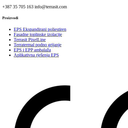
+387 35 705 163 info@terrasit.com
Proizvodi
EPS Ekspandirani poliestiren
Fasadne toplinske izolacije
Terrasit PixelLine
Terratermal podno grijanje
EPS i EPP ambalaža
Aplikativna rješenja EPS