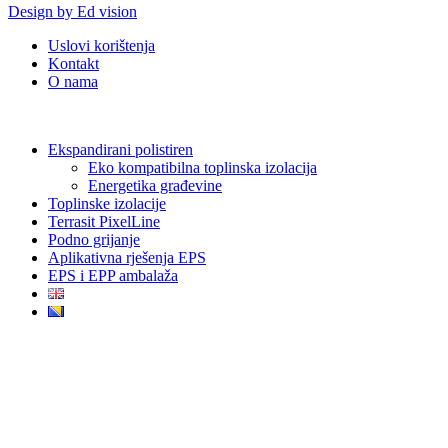
Design by Ed vision
Uslovi korištenja
Kontakt
O nama
Ekspandirani polistiren
Eko kompatibilna toplinska izolacija
Energetika građevine
Toplinske izolacije
Terrasit PixelLine
Podno grijanje
Aplikativna rješenja EPS
EPS i EPP ambalaža