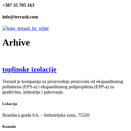
+387 35 705 163
info@terrasit.com
Arhive
toplinske izolacije
Terrasit je kompanija za proizvodnju proizvoda od ekspandiranog
polistirena (EPS-a) i ekspandiranog polipropilena (EPP-a) za
građevinu, industriju i pakovanje.
Lokacija
Branilaca grada b.b. – Industrijska zona, 75320
Kontakt