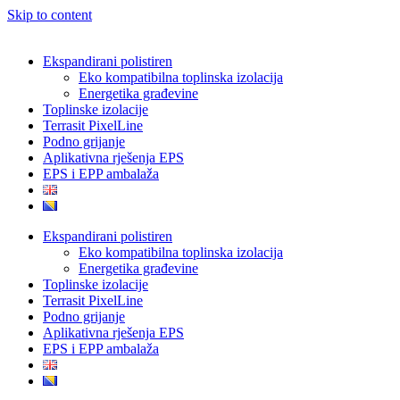
Skip to content
Ekspandirani polistiren
Eko kompatibilna toplinska izolacija
Energetika građevine
Toplinske izolacije
Terrasit PixelLine
Podno grijanje
Aplikativna rješenja EPS
EPS i EPP ambalaža
Ekspandirani polistiren
Eko kompatibilna toplinska izolacija
Energetika građevine
Toplinske izolacije
Terrasit PixelLine
Podno grijanje
Aplikativna rješenja EPS
EPS i EPP ambalaža