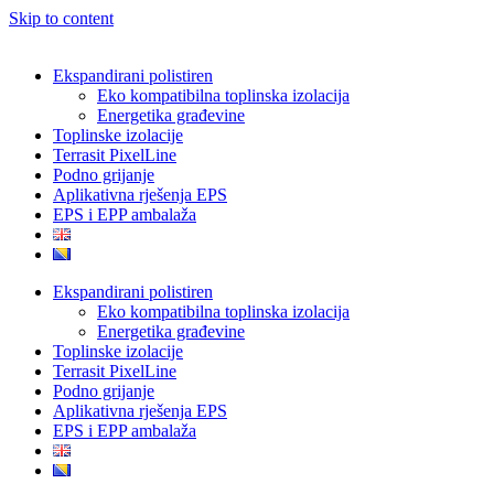
Skip to content
Ekspandirani polistiren
Eko kompatibilna toplinska izolacija
Energetika građevine
Toplinske izolacije
Terrasit PixelLine
Podno grijanje
Aplikativna rješenja EPS
EPS i EPP ambalaža
Ekspandirani polistiren
Eko kompatibilna toplinska izolacija
Energetika građevine
Toplinske izolacije
Terrasit PixelLine
Podno grijanje
Aplikativna rješenja EPS
EPS i EPP ambalaža