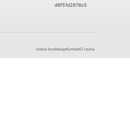
Uslovi korištenja
Kontakt
O nama