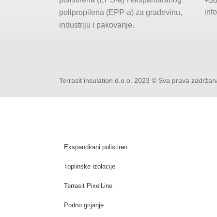
+38
inf
polipropilena (EPP-a) za građevinu,
industriju i pakovanje.
Terrasit insulation d.o.o. 2023 © Sva prava zadržan
Ekspandirani polistiren
Toplinske izolacije
Terrasit PixelLine
Podno grijanje