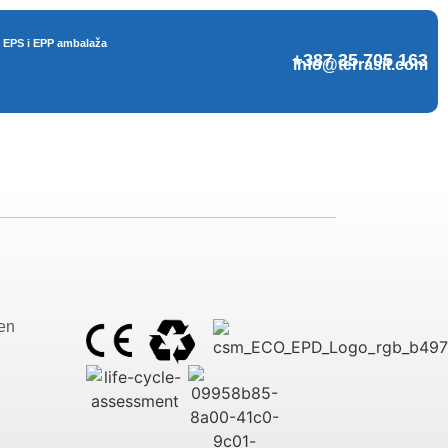
EPS i EPP ambalaža
+387 35 705 163
info@terrasit.com
ren