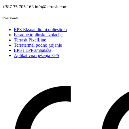
+387 35 705 163 info@terrasit.com
Proizvodi
EPS Ekspandirani poliestiren
Fasadne toplinske izolacije
Terrasit PixelLine
Terratermal podno grijanje
EPS i EPP ambalaža
Aplikativna rješenja EPS