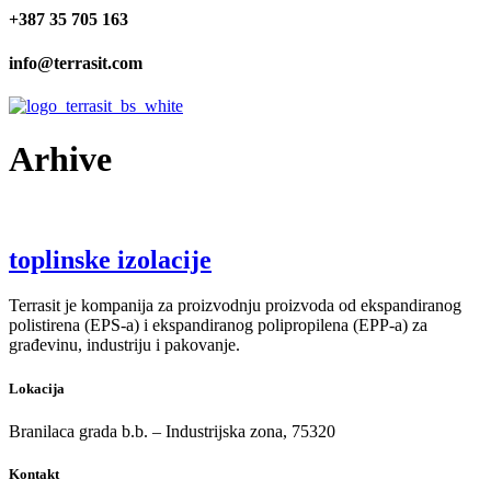
+387 35 705 163
info@terrasit.com
Arhive
toplinske izolacije
Terrasit je kompanija za proizvodnju proizvoda od ekspandiranog
polistirena (EPS-a) i ekspandiranog polipropilena (EPP-a) za
građevinu, industriju i pakovanje.
Lokacija
Branilaca grada b.b. – Industrijska zona, 75320
Kontakt