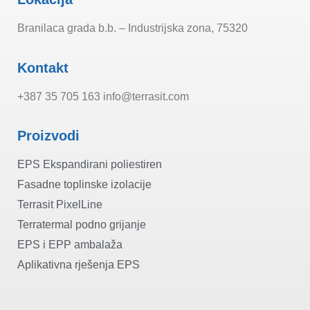
Branilaca grada b.b. – Industrijska zona, 75320
Kontakt
+387 35 705 163 info@terrasit.com
Proizvodi
EPS Ekspandirani poliestiren
Fasadne toplinske izolacije
Terrasit PixelLine
Terratermal podno grijanje
EPS i EPP ambalaža
Aplikativna rješenja EPS