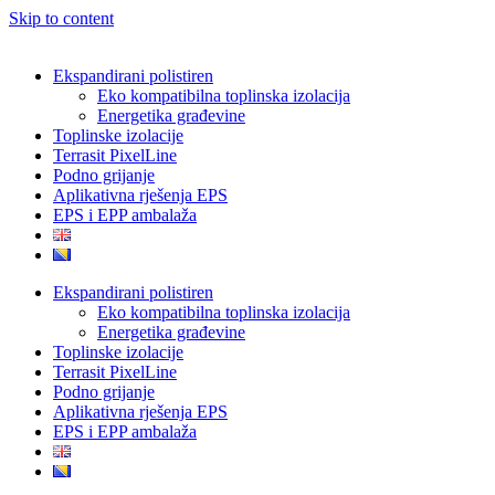
Skip to content
Ekspandirani polistiren
Eko kompatibilna toplinska izolacija
Energetika građevine
Toplinske izolacije
Terrasit PixelLine
Podno grijanje
Aplikativna rješenja EPS
EPS i EPP ambalaža
Ekspandirani polistiren
Eko kompatibilna toplinska izolacija
Energetika građevine
Toplinske izolacije
Terrasit PixelLine
Podno grijanje
Aplikativna rješenja EPS
EPS i EPP ambalaža