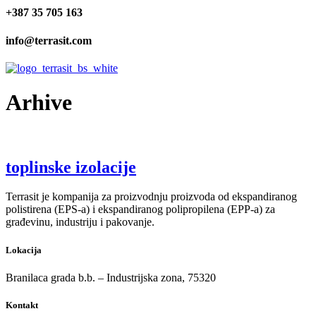
+387 35 705 163
info@terrasit.com
Arhive
toplinske izolacije
Terrasit je kompanija za proizvodnju proizvoda od ekspandiranog
polistirena (EPS-a) i ekspandiranog polipropilena (EPP-a) za
građevinu, industriju i pakovanje.
Lokacija
Branilaca grada b.b. – Industrijska zona, 75320
Kontakt