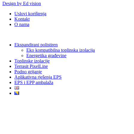
Design by Ed vision
Uslovi korištenja
Kontakt
O nama
Ekspandirani polistiren
Eko kompatibilna toplinska izolacija
Energetika građevine
Toplinske izolacije
Terrasit PixelLine
Podno grijanje
Aplikativna rješenja EPS
EPS i EPP ambalaža