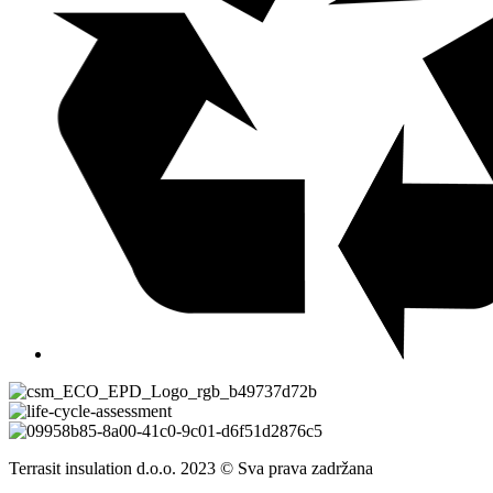
Terrasit insulation d.o.o. 2023 © Sva prava zadržana