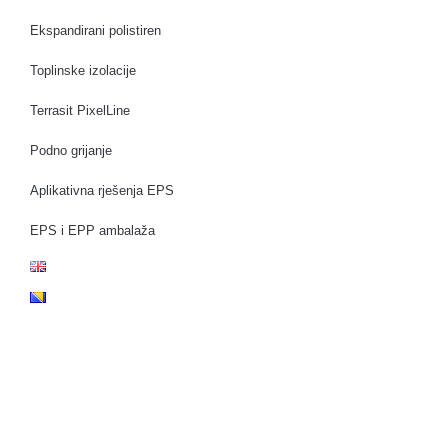
Ekspandirani polistiren
Toplinske izolacije
Terrasit PixelLine
Podno grijanje
Aplikativna rješenja EPS
EPS i EPP ambalaža