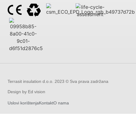
Terrasit insulation d.o.o. 2023 © Sva prava zadržana
Design by Ed vision
Uslovi korištenja
Kontakt
O nama