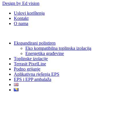
Design by Ed vision
Uslovi korištenja
Kontakt
O nama
Ekspandirani polistiren
Eko kompatibilna toplinska izolacija
Energetika građevine
Toplinske izolacije
Terrasit PixelLine
Podno grijanje
Aplikativna rješenja EPS
EPS i EPP ambalaža