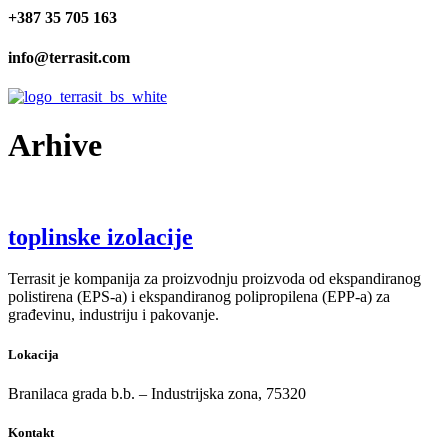
+387 35 705 163
info@terrasit.com
Arhive
toplinske izolacije
Terrasit je kompanija za proizvodnju proizvoda od ekspandiranog
polistirena (EPS-a) i ekspandiranog polipropilena (EPP-a) za
građevinu, industriju i pakovanje.
Lokacija
Branilaca grada b.b. – Industrijska zona, 75320
Kontakt