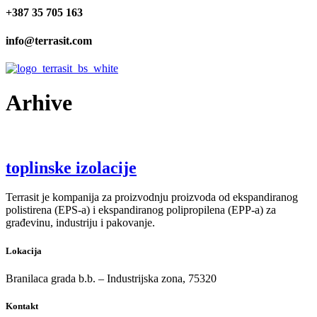
+387 35 705 163
info@terrasit.com
Arhive
toplinske izolacije
Terrasit je kompanija za proizvodnju proizvoda od ekspandiranog
polistirena (EPS-a) i ekspandiranog polipropilena (EPP-a) za
građevinu, industriju i pakovanje.
Lokacija
Branilaca grada b.b. – Industrijska zona, 75320
Kontakt