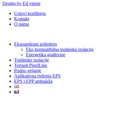
Design by Ed vision
Uslovi korištenja
Kontakt
O nama
Ekspandirani polistiren
Eko kompatibilna toplinska izolacija
Energetika građevine
Toplinske izolacije
Terrasit PixelLine
Podno grijanje
Aplikativna rješenja EPS
EPS i EPP ambalaža