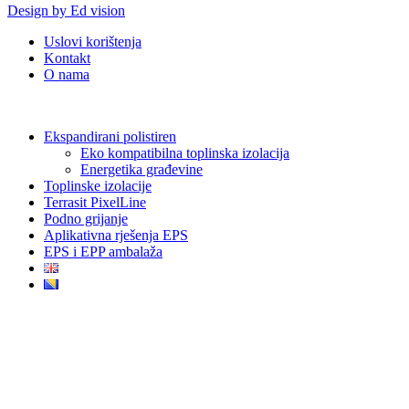
Design by Ed vision
Uslovi korištenja
Kontakt
O nama
Ekspandirani polistiren
Eko kompatibilna toplinska izolacija
Energetika građevine
Toplinske izolacije
Terrasit PixelLine
Podno grijanje
Aplikativna rješenja EPS
EPS i EPP ambalaža