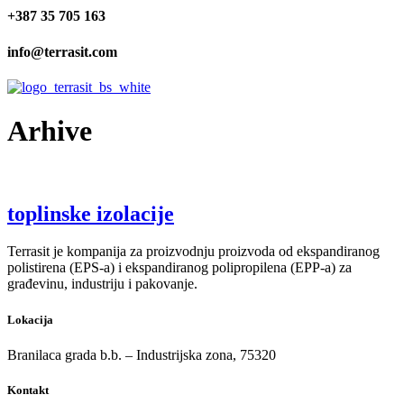
+387 35 705 163
info@terrasit.com
Arhive
toplinske izolacije
Terrasit je kompanija za proizvodnju proizvoda od ekspandiranog
polistirena (EPS-a) i ekspandiranog polipropilena (EPP-a) za
građevinu, industriju i pakovanje.
Lokacija
Branilaca grada b.b. – Industrijska zona, 75320
Kontakt