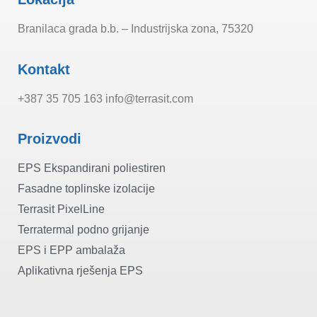
Branilaca grada b.b. – Industrijska zona, 75320
Kontakt
+387 35 705 163 info@terrasit.com
Proizvodi
EPS Ekspandirani poliestiren
Fasadne toplinske izolacije
Terrasit PixelLine
Terratermal podno grijanje
EPS i EPP ambalaža
Aplikativna rješenja EPS