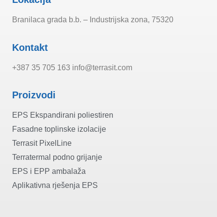
Branilaca grada b.b. – Industrijska zona, 75320
Kontakt
+387 35 705 163 info@terrasit.com
Proizvodi
EPS Ekspandirani poliestiren
Fasadne toplinske izolacije
Terrasit PixelLine
Terratermal podno grijanje
EPS i EPP ambalaža
Aplikativna rješenja EPS