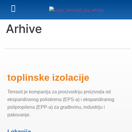
Arhive
toplinske izolacije
Terrasit je kompanija za proizvodnju proizvoda od
ekspandiranog polistirena (EPS-a) i ekspandiranog
polipropilena (EPP-a) za građevinu, industriju i
pakovanje.
Lokacija