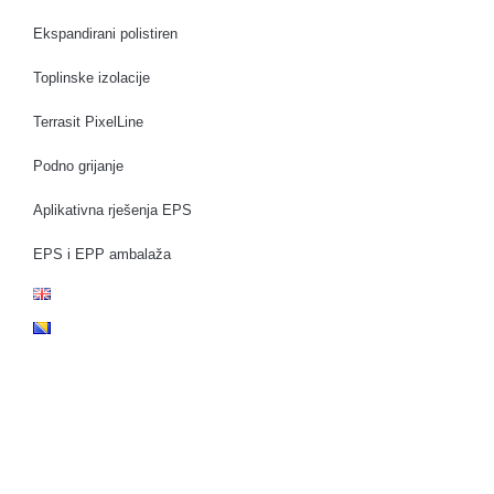
Ekspandirani polistiren
Toplinske izolacije
Terrasit PixelLine
Podno grijanje
Aplikativna rješenja EPS
EPS i EPP ambalaža