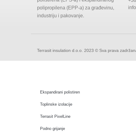
+38
inf
polipropilena (EPP-a) za građevinu,
industriju i pakovanje.
Terrasit insulation d.o.o. 2023 © Sva prava zadržan
Ekspandirani polistiren
Toplinske izolacije
Terrasit PixelLine
Podno grijanje