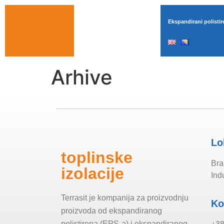
Ekspandirani polistir
Arhive
Lo
toplinske
Bra
izolacije
Ind
Terrasit je kompanija za proizvodnju
Ko
proizvoda od ekspandiranog
polistirena (EPS-a) i ekspandiranog