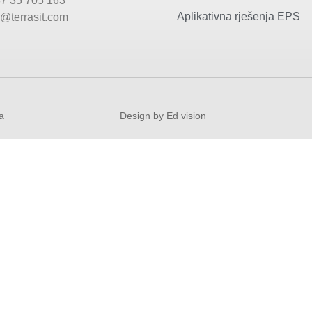
7 35 705 163
Aplikativna rješenja EPS
o@terrasit.com
a
Design by Ed vision