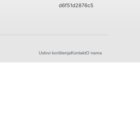
Uslovi korištenja
Kontakt
O nama