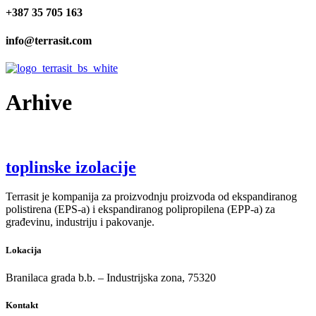
+387 35 705 163
info@terrasit.com
Arhive
toplinske izolacije
Terrasit je kompanija za proizvodnju proizvoda od ekspandiranog
polistirena (EPS-a) i ekspandiranog polipropilena (EPP-a) za
građevinu, industriju i pakovanje.
Lokacija
Branilaca grada b.b. – Industrijska zona, 75320
Kontakt