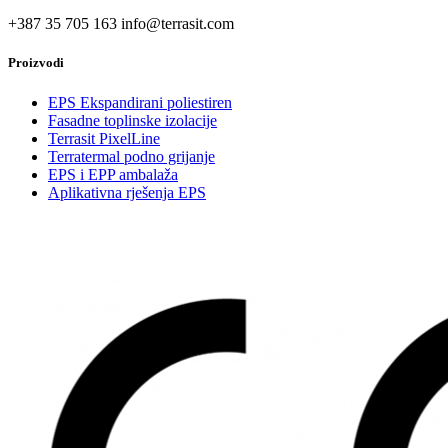
+387 35 705 163 info@terrasit.com
Proizvodi
EPS Ekspandirani poliestiren
Fasadne toplinske izolacije
Terrasit PixelLine
Terratermal podno grijanje
EPS i EPP ambalaža
Aplikativna rješenja EPS