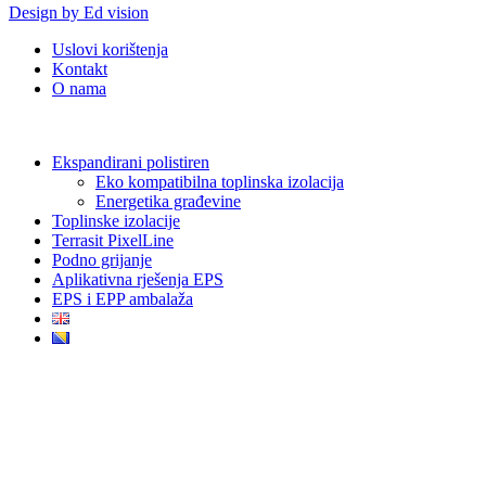
Design by Ed vision
Uslovi korištenja
Kontakt
O nama
Ekspandirani polistiren
Eko kompatibilna toplinska izolacija
Energetika građevine
Toplinske izolacije
Terrasit PixelLine
Podno grijanje
Aplikativna rješenja EPS
EPS i EPP ambalaža