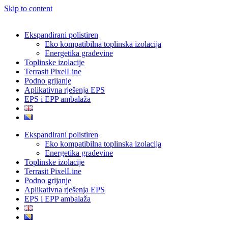
Skip to content
Ekspandirani polistiren
Eko kompatibilna toplinska izolacija
Energetika građevine
Toplinske izolacije
Terrasit PixelLine
Podno grijanje
Aplikativna rješenja EPS
EPS i EPP ambalaža
Ekspandirani polistiren
Eko kompatibilna toplinska izolacija
Energetika građevine
Toplinske izolacije
Terrasit PixelLine
Podno grijanje
Aplikativna rješenja EPS
EPS i EPP ambalaža