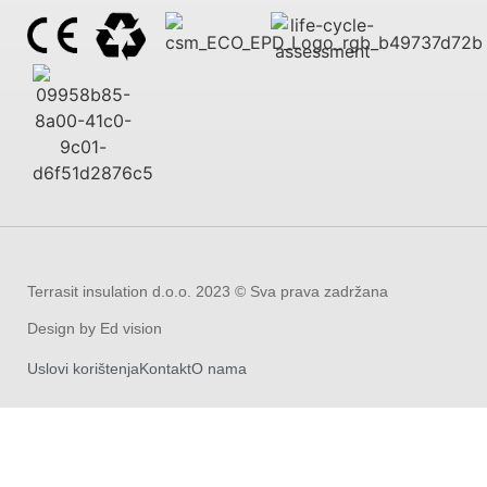
Terrasit insulation d.o.o. 2023 © Sva prava zadržana
Design by Ed vision
Uslovi korištenja
Kontakt
O nama