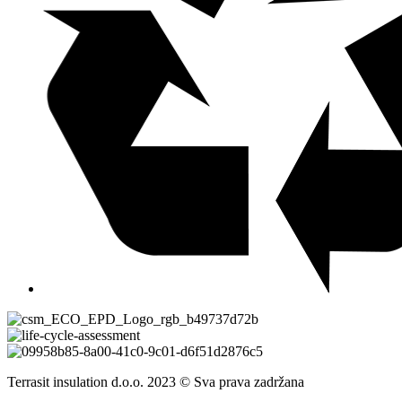
Terrasit insulation d.o.o. 2023 © Sva prava zadržana