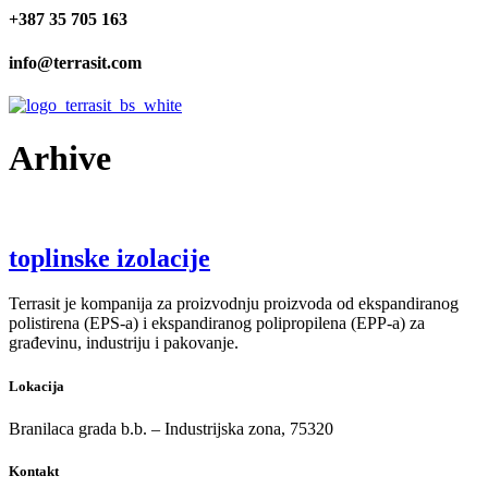
+387 35 705 163
info@terrasit.com
Arhive
toplinske izolacije
Terrasit je kompanija za proizvodnju proizvoda od ekspandiranog
polistirena (EPS-a) i ekspandiranog polipropilena (EPP-a) za
građevinu, industriju i pakovanje.
Lokacija
Branilaca grada b.b. – Industrijska zona, 75320
Kontakt