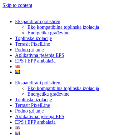
Skip to content
Ekspandirani polistiren
Eko kompatibilna toplinska izolacija
Energetika građevine
Toplinske izolacije
Terrasit PixelLine
Podno grijanje
Aplikativna rješenja EPS
EPS i EPP ambalaža
Ekspandirani polistiren
Eko kompatibilna toplinska izolacija
Energetika građevine
Toplinske izolacije
Terrasit PixelLine
Podno grijanje
Aplikativna rješenja EPS
EPS i EPP ambalaža