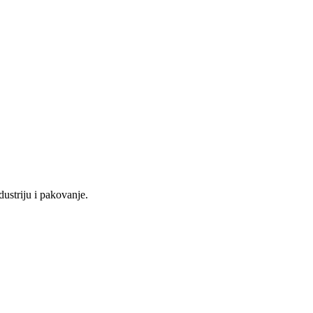
ustriju i pakovanje.