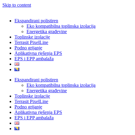
Skip to content
Ekspandirani polistiren
Eko kompatibilna toplinska izolacija
Energetika građevine
Toplinske izolacije
Terrasit PixelLine
Podno grijanje
Aplikativna rješenja EPS
EPS i EPP ambalaža
Ekspandirani polistiren
Eko kompatibilna toplinska izolacija
Energetika građevine
Toplinske izolacije
Terrasit PixelLine
Podno grijanje
Aplikativna rješenja EPS
EPS i EPP ambalaža