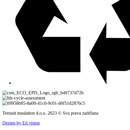
Terrasit insulation d.o.o. 2023 © Sva prava zadržana
Design by Ed vision