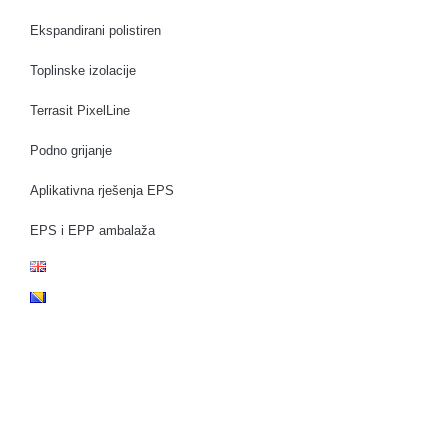
Ekspandirani polistiren
Toplinske izolacije
Terrasit PixelLine
Podno grijanje
Aplikativna rješenja EPS
EPS i EPP ambalaža