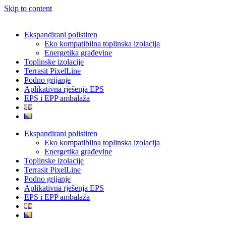
Skip to content
Ekspandirani polistiren
Eko kompatibilna toplinska izolacija
Energetika građevine
Toplinske izolacije
Terrasit PixelLine
Podno grijanje
Aplikativna rješenja EPS
EPS i EPP ambalaža
Ekspandirani polistiren
Eko kompatibilna toplinska izolacija
Energetika građevine
Toplinske izolacije
Terrasit PixelLine
Podno grijanje
Aplikativna rješenja EPS
EPS i EPP ambalaža